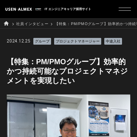
IT エンジニアキャリア採用サイト
社員インタビュー
【特集：PM/PMOグループ】効率的かつ持
R&D本部について
2024.12.25
グループ
プロジェクトマネージャー
中途入社
【特集：PM/PMOグループ】効率的
社員インタビュー
かつ持続可能なプロジェクトマネジ
メントを実現したい
プロジェクトストーリー
スキルアップ
採用サイト