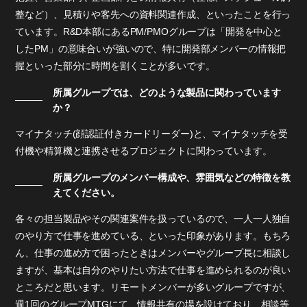
整など）、見積りや客先への資料関連作成、といったことを行っ
ています。R&D本部にあるPM/PMOグループは「開発を中心と
したPM」の意味合いが強いので、特に開発部メンバーの情報把
握といった部分に時間を割くことが多いです。
所属グループでは、どのような製品に関わっています
か？
マイナタッチ(顔認証付きカードリーダー)と、マイナタッチを受
付機や精算機と連携させるプロジェクトに関わっています。
所属グループのメンバー構成や、雰囲気などの特徴を教
えてください。
各々の担当製品やその関連案件を扱っているので、一人一人独自
のやり方で仕事を進めている、といった印象があります。もちろ
ん、仕事の進め方で困ったときはメンバーやグループ長に相談し
ますが、基本は自分のやりたい方法で仕事を進められるのが良い
ところだと思います。リモートメンバーが多いグループですが、
週1回のグループMTGにて、情報共有の場を設けており、相談等